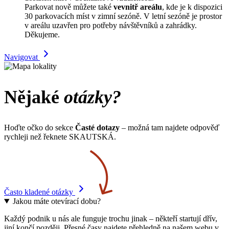
Parkovat nově můžete také
vevnitř areálu
, kde je k dispozici
30 parkovacích míst v zimní sezóně. V letní sezóně je prostor
v areálu uzavřen pro potřeby návštěvníků a zahrádky.
Děkujeme.
Navigovat
Nějaké
otázky?
Hoďte očko do sekce
Časté dotazy
– možná tam najdete odpověď
rychleji než řeknete SKAUTSKÁ.
Často kladené otázky
Jakou máte otevírací dobu?
Každý podnik u nás ale funguje trochu jinak – někteří startují dřív,
jiní končí později. Přesné časy najdete přehledně na našem webu v