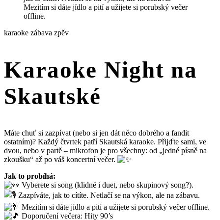
karaoke
zábava
zpěv
Karaoke Night na
Skautské
Máte chuť si zazpívat (nebo si jen dát něco dobrého a fandit
ostatním)? Každý čtvrtek patří Skautská karaoke. Přijďte sami, ve
dvou, nebo v partě – mikrofon je pro všechny: od „jedné písně na
zkoušku“ až po váš koncertní večer.
Jak to probíhá:
Vyberete si song (klidně i duet, nebo skupinový song?).
Zazpíváte, jak to cítíte. Netlačí se na výkon, ale na zábavu.
Mezitím si dáte jídlo a pití a užijete si porubský večer offline.
Doporučení večera: Hity 90’s