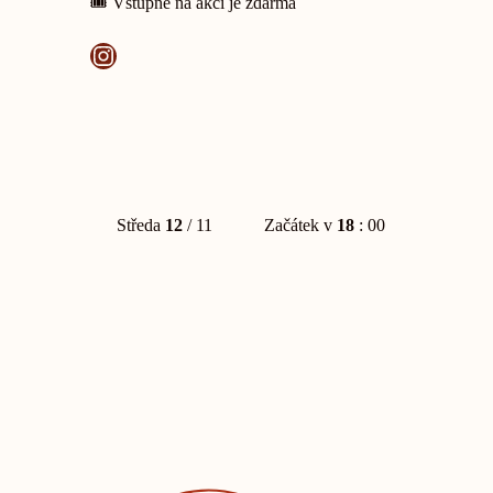
🎟️ Vstupné na akci je zdarma
Instagram
Středa
12
/ 11
Začátek v
18
: 00