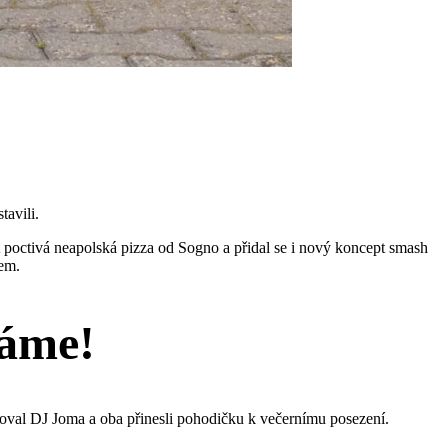
tavili.
t poctivá neapolská pizza od Sogno a přidal se i nový koncept smash
em.
Máme!
oval DJ Joma a oba přinesli pohodičku k večernímu posezení.