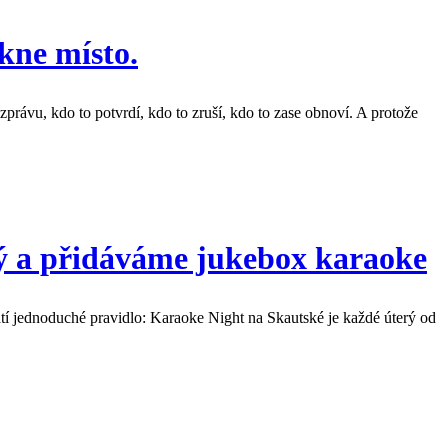
kne místo.
zprávu, kdo to potvrdí, kdo to zruší, kdo to zase obnoví. A protože
rý a přidáváme jukebox karaoke
latí jednoduché pravidlo: Karaoke Night na Skautské je každé úterý od