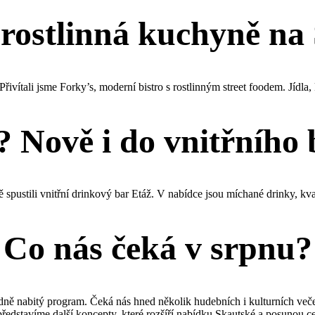
 rostlinná kuchyně na
 Přivítali jsme Forky’s, moderní bistro s rostlinným street foodem. Jídla, 
 Nově i do vnitřního
 spustili vnitřní drinkový bar Etáž. V nabídce jsou míchané drinky, kva
Co nás čeká v srpnu?
ádně nabitý program. Čeká nás hned několik hudebních i kulturních veče
edstavíme další koncepty, které rozšíří nabídku Skautské a posunou cel