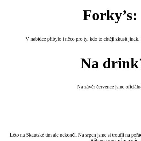
Forky’s:
V nabídce přibylo i něco pro ty, kdo to chtějí zkusit jinak.
Na drink?
Na závěr července jsme oficiálně
Léto na Skautské tím ale nekončí. Na srpen jsme si troufli na poř
Během srpna vám navíc př