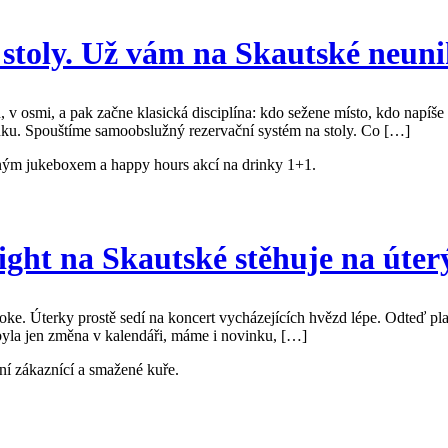
 stoly. Už vám na Skautské neuni
 v osmi, a pak začne klasická disciplína: kdo sežene místo, kdo napíše 
inku. Spouštíme samoobslužný rezervační systém na stoly. Co […]
ght na Skautské stěhuje na úte
raoke. Úterky prostě sedí na koncert vycházejících hvězd lépe. Odteď p
ebyla jen změna v kalendáři, máme i novinku, […]