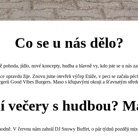
Co se u nás dělo?
 pohoda, jídlo, nové koncepty, hudba a hlavně vy, kdo jste se u nás zas
ce opravdu žije. Znovu jsme otevřeli výčep Etáže, v peci se začala péc
rgerů Good Vibes Burgers. Maso s křupavými okraji a šťavnatým střed
í večery s hudbou? 
 hodně. V červnu nám zahrál DJ Snowy Buffet, o pár týdnů později mix