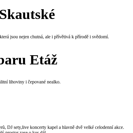
 Skautské
která jsou nejen chutná, ale i přívětivá k přírodě i svědomí.
 baru Etáž
litní lihoviny i čepované nealko.
rů, DJ sety,live koncerty kapel a hlavně dvě velké celodenní akce.
ý prostor zase o kus dál.